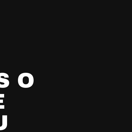
S O
E
U