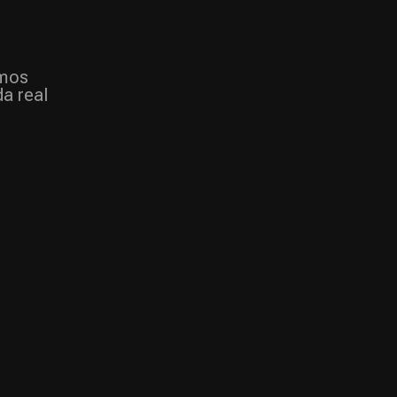
amos
a real