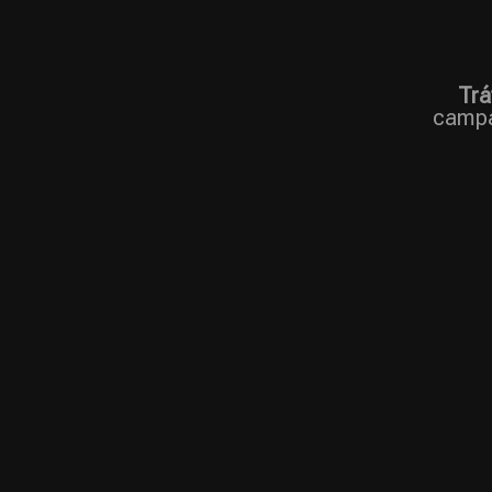
Trá
campa